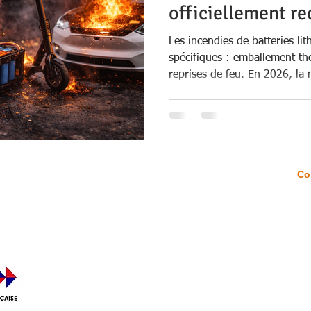
officiellement re
Les incendies de batteries li
spécifiques : emballement th
reprises de feu. En 2026, la
officiellement une nouvelle cl
dédiée à ces batteries. Cette
moyens de prévention, de dét
à un danger croissant dans le
logistiques et urbains.
Accueil
Co
té a été
51
de la
Satisfaction à froid
5
ivante :
ATION
FAQ
09
c
Forum
Mentions légales