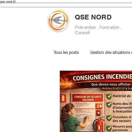
qse.nord.9/
QSE NORD
Prévention . Formation .
Conseil
Tous les posts
Gestion des situations
Secourisme
📋 DUERP
🚨
📚 Veille réglementaire
Agents 