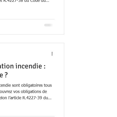
 et R.4227-38 du Code du
tion incendie :
e ?
cendie sont obligatoires tous
couvrez vos obligations de
elon l’article R.4227-39 du