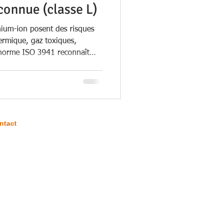
connue (classe L)
thium-ion posent des risques
ermique, gaz toxiques,
 norme ISO 3941 reconnaît
asse de feu : la classe L,
 avancée permet d’adapter les
ection et d’intervention face
s secteurs industriels,
ntact
 Rte du Quesnoy
9144 GOMMEGNIES
.78.81.10.46
ontact@qsenord.com