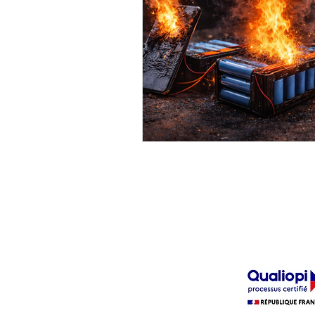
La certification quali
délivrée au titre 
catégorie d'action su
ACTION DE FORM