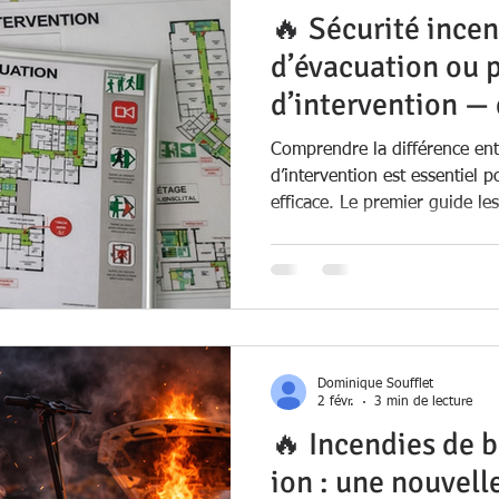
🔥 Sécurité incen
d’évacuation ou 
d’intervention — 
différences et qu
Comprendre la différence ent
d’intervention est essentiel 
efficace. Le premier guide le
secours, tandis que le second
informations techniques néce
rapidement. Leur contenu, le
d’affichage répondent à des ob
Dominique Soufflet
2 févr.
3 min de lecture
🔥 Incendies de b
ion : une nouvell