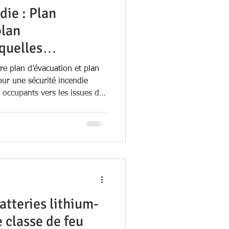
die : Plan
plan
quelles
elles obligations ?
re plan d’évacuation et plan
pour une sécurité incendie
s occupants vers les issues de
 fournit aux secours les
ssaires pour intervenir
ur usage et leurs obligations
jectifs distincts.
atteries lithium-
e classe de feu