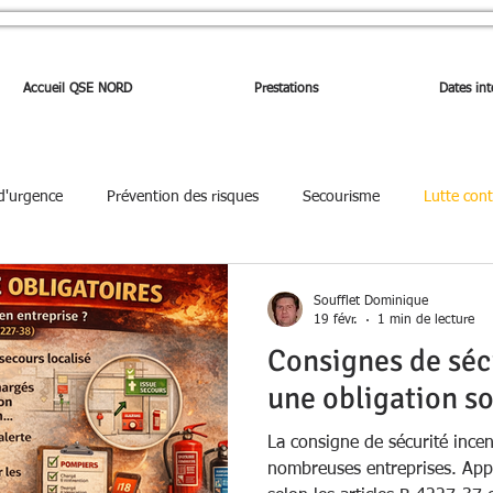
Accueil QSE NORD
Prestations
Dates int
 d'urgence
Prévention des risques
Secourisme
Lutte cont
 Gestion de crise
🏫 PPMS
🔒 Sûreté
👥 CSE et préventi
Soufflet Dominique
19 févr.
1 min de lecture
Consignes de sécu
chimiques Dangereux
une obligation s
La consigne de sécurité incen
nombreuses entreprises. Appr