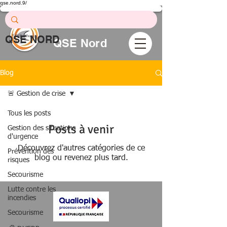
qse.nord.9/
Prévention .
Formation .
Conseil
QSE NORD
QSE Nord
Blog
🚨 Gestion de crise
Tous les posts
Posts à venir
Gestion des situations
d'urgence
Découvrez d'autres catégories de ce
Prévention des
blog ou revenez plus tard.
risques
Secourisme
Lutte contre les
incendies
Secourisme