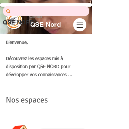
qse.nord.9/
Prévention .
Formation .
Conseil
QSE NORD
QSE Nord
Bienvenue,
Découvrez les espaces mis à
disposition par QSE NORD pour
développer vos connaissances ...
Nos espaces
évaluation des risques professionnels