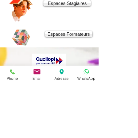
Espaces Stagiaires
Espaces Formateurs
Phone
Email
Adresse
WhatsApp
La certification qualité a été délivrée
au titre de la catégorie d'action
suivante : ACTION DE FORMATION
Contact
Cliquer sur le logo ci-dessous pour obtenir
le certificat
51 Rte du Quesnoy
59144 GOMMEGNIES