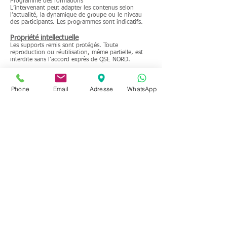
Programme des formations
L’intervenant peut adapter les contenus selon
l’actualité, la dynamique de groupe ou le niveau
des participants. Les programmes sont indicatifs.
Propriété intellectuelle
Les supports remis sont protégés. Toute
reproduction ou réutilisation, même partielle, est
interdite sans l’accord exprès de QSE NORD.
Données personnelles – RGPD
Les données personnelles communiquées sont
Phone
Email
Adresse
WhatsApp
nécessaires à l’inscription et à la gestion
administrative. Conformément au RGPD (UE
2016/679), le client dispose d’un droit d’accès, de
rectification, d’opposition, de suppression et de
portabilité de ses données, à exercer auprès de QSE
NORD à l’adresse :
contact@qsenord.com
QSE NORD s’engage à mettre en œuvre les mesures
techniques et organisationnelles appropriées pour
protéger les données.
Loi applicable – Litiges
Les CGV sont régies par la loi française. En cas de
litige, les parties chercheront une solution amiable.
À défaut, le litige sera porté devant le Tribunal de
Valenciennes.