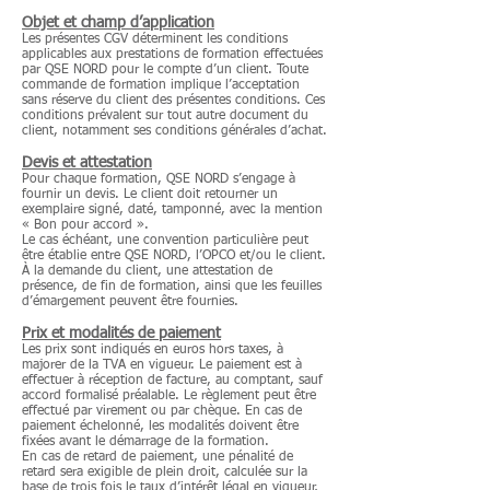
Objet et champ d’application
Les présentes CGV déterminent les conditions
applicables aux prestations de formation effectuées
par QSE NORD pour le compte d’un client. Toute
commande de formation implique l’acceptation
sans réserve du client des présentes conditions. Ces
conditions prévalent sur tout autre document du
client, notamment ses conditions générales d’achat.
Devis et attestation
Pour chaque formation, QSE NORD s’engage à
fournir un devis. Le client doit retourner un
exemplaire signé, daté, tamponné, avec la mention
« Bon pour accord ».
Le cas échéant, une convention particulière peut
être établie entre QSE NORD, l’OPCO et/ou le client.
À la demande du client, une attestation de
présence, de fin de formation, ainsi que les feuilles
d’émargement peuvent être fournies.
Prix et modalités de paiement
Les prix sont indiqués en euros hors taxes, à
majorer de la TVA en vigueur. Le paiement est à
effectuer à réception de facture, au comptant, sauf
accord formalisé préalable. Le règlement peut être
effectué par virement ou par chèque. En cas de
paiement échelonné, les modalités doivent être
fixées avant le démarrage de la formation.
En cas de retard de paiement, une pénalité de
retard sera exigible de plein droit, calculée sur la
base de trois fois le taux d’intérêt légal en vigueur,