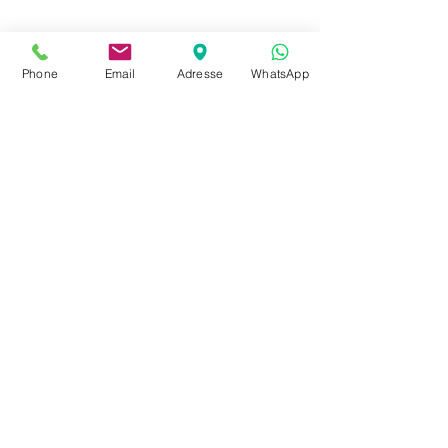
Phone
Email
Adresse
WhatsApp
La certification qualité a été délivrée
au titre de la catégorie d'action
suivante : ACTION DE FORMATION
Contact