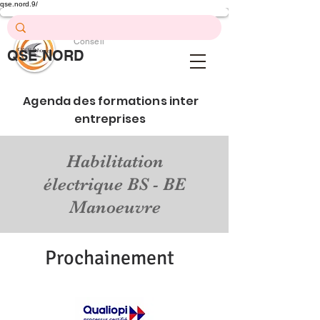
qse.nord.9/
Prévention .
Formation .
Conseil
QSE NORD
QSE Nord
Agenda des formations inter
entreprises
Habilitation
électrique BS - BE
Manoeuvre
Prochainement