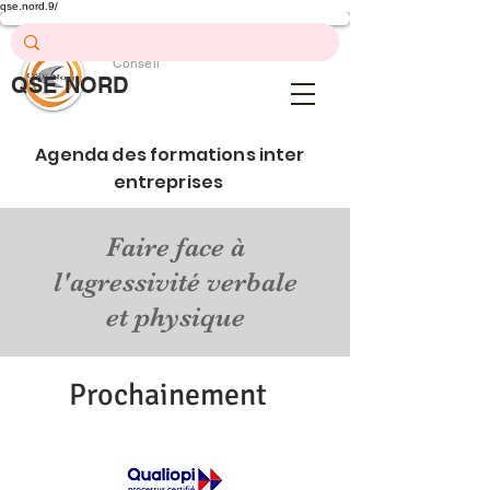
qse.nord.9/
Prévention .
Formation .
Conseil
QSE NORD
QSE Nord
Agenda des formations inter
entreprises
Faire face à
l'agressivité verbale
et physique
Prochainement