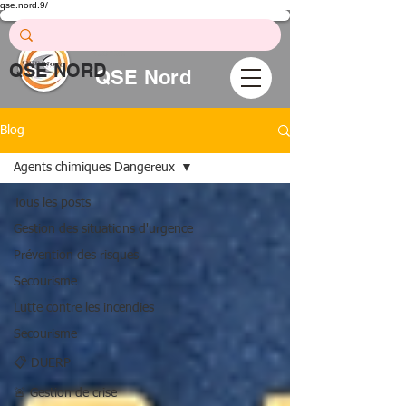
qse.nord.9/
Prévention .
Formation .
Conseil
QSE NORD
QSE Nord
Blog
Agents chimiques Dangereux
Tous les posts
Gestion des situations d'urgence
Prévention des risques
Secourisme
Lutte contre les incendies
Secourisme
📋 DUERP
🚨 Gestion de crise