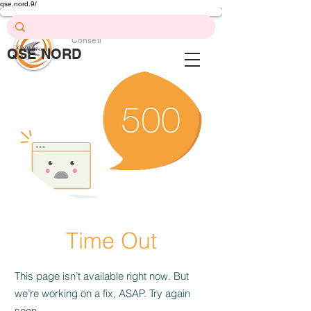
qse.nord.9/
Prévention .
Formation .
Conseil
QSE NORD
QSE Nord
Time Out
This page isn’t available right now. But
we’re working on a fix, ASAP. Try again
soon.