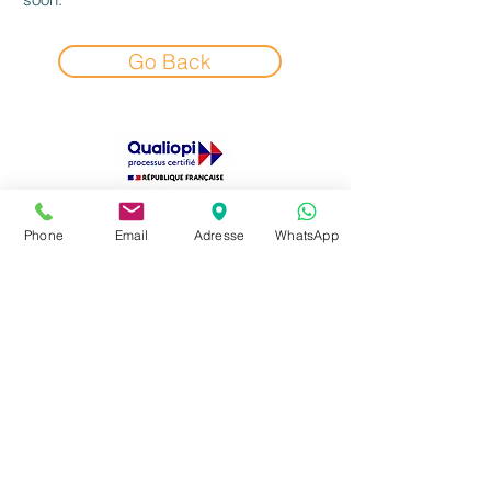
Go Back
La certification qualité a été délivrée
Phone
Email
Adresse
WhatsApp
au titre de la catégorie d'action
suivante : ACTION DE FORMATION
Contact
Cliquer sur le logo ci-dessous pour obtenir
le certificat
51 Rte du Quesnoy
59144 GOMMEGNIES
09.78.81.10.46
contact@qsenord.com