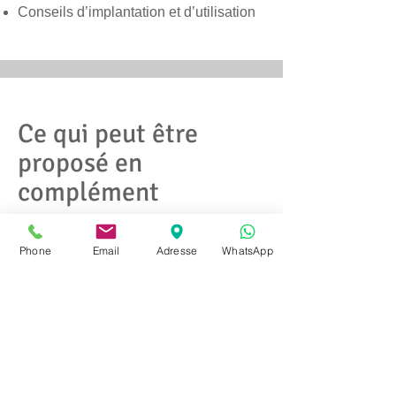
Conseils d’implantation et d’utilisation
Ce qui peut être
proposé en
complément
Mise à jour des consignes de sécurité
Phone
Email
Adresse
WhatsApp
Organisation d’un exercice
d’évacuation
Formation des équipes (EPI, chargés
d’évacuation)
Préparation à une commission de
sécurité