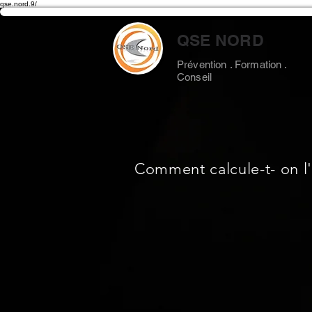
qse.nord.9/
QSE NORD
Prévention . Formation .
Conseil
Comment calcule-t- on l'