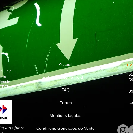
Accueil
Co
té a été
51
de la
Satisfaction à froid
5
ivante :
ATION
FAQ
09
c
Forum
Mentions légales
-dessous pour
Conditions Générales de Vente