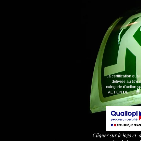
La certification quali
délivrée au titre 
catégorie d'action su
ACTION DE FORM
Cliquer sur le logo ci