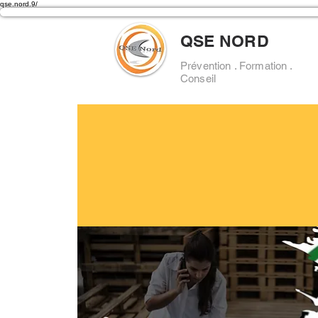
qse.nord.9/
QSE NORD
Prévention . Formation .
Conseil