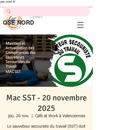
qse.nord.9/
Prévention .
Formation .
Conseil
QSE NORD
QSE Nord
Mac SST - 20 novembre
2025
jeu. 20 nov.
  |  
Café at Work à Valenciennes
Le sauveteur secouriste du travail (SST) doit