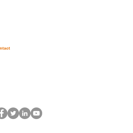
ntact
 Rte du Quesnoy
9144 GOMMEGNIES
.78.81.10.46
ontact@qsenord.com