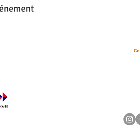
vénement
Accueil
Co
té a été
51
de la
Satisfaction à froid
5
ivante :
ATION
FAQ
09
c
Forum
Mentions légales
-dessous pour
Conditions Générales de Vente
ficat