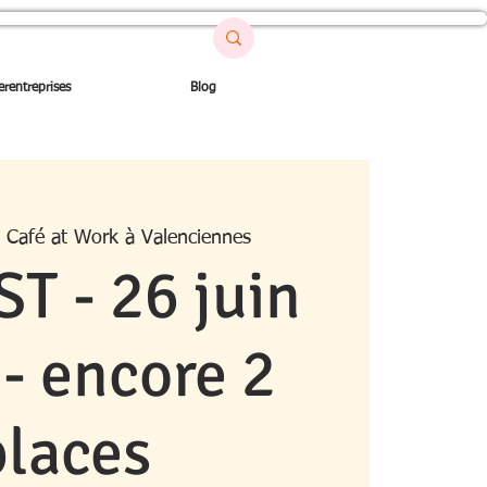
erentreprises
Blog
 
Café at Work à Valenciennes
T - 26 juin
- encore 2
places