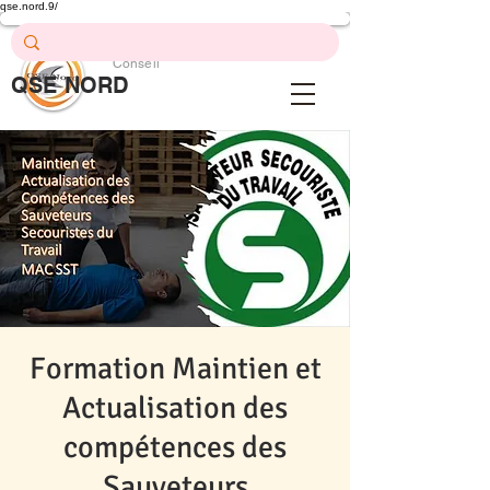
qse.nord.9/
Prévention .
Formation .
Conseil
QSE NORD
QSE Nord
Formation Maintien et
Actualisation des
compétences des
Sauveteurs