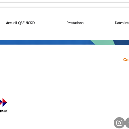
Accueil QSE NORD
Prestations
Dates int
Accueil
Co
té a été
51
de la
Satisfaction à froid
5
ivante :
ATION
FAQ
09
c
Forum
Mentions légales
-dessous pour
Conditions Générales de Vente
ficat