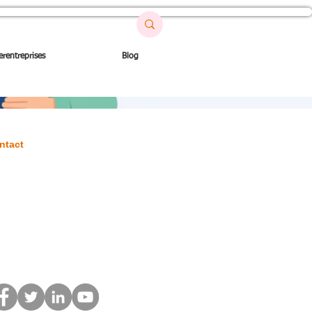
erentreprises
Blog
ntact
 Rte du Quesnoy
9144 GOMMEGNIES
.78.81.10.46
ontact@qsenord.com