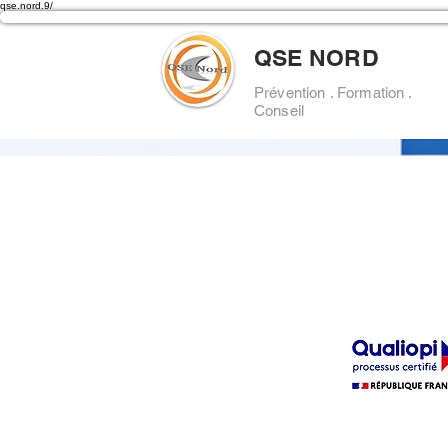
qse.nord.9/
QSE NORD
Prévention . Formation .
Conseil
La certification quali
délivrée au titre 
catégorie d'action su
ACTION DE FORM
Cliquer sur le logo ci
obtenir le certi