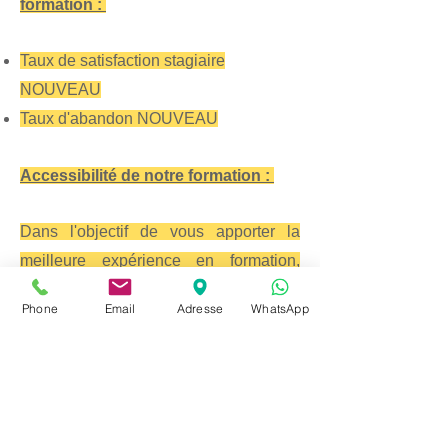
formation :
Taux de satisfaction stagiaire
NOUVEAU
Taux d'abandon NOUVEAU
Accessibilité de notre formation :
Dans l'objectif de vous apporter la
meilleure expérience en formation,
souhaitez-vous échanger avec notre
Phone
Email
Adresse
WhatsApp
référent handicap pour vous assurer
que nos outils vous sont adaptés ?
Référent handicap : Dominique Soufflet
Portable :
06 33 88 70 32