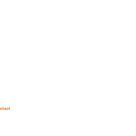
ntact
 Rte du Quesnoy
9144 GOMMEGNIES
.78.81.10.46