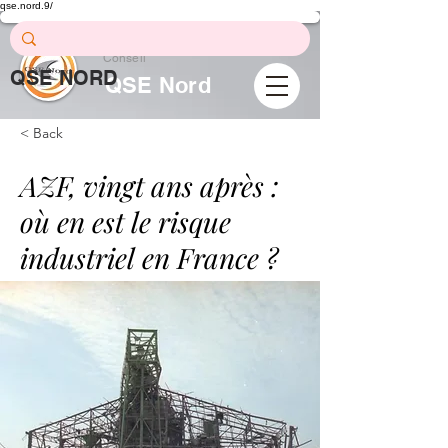
qse.nord.9/
Prévention .
Formation .
Conseil
QSE NORD
QSE Nord
< Back
AZF, vingt ans après :
où en est le risque
industriel en France ?