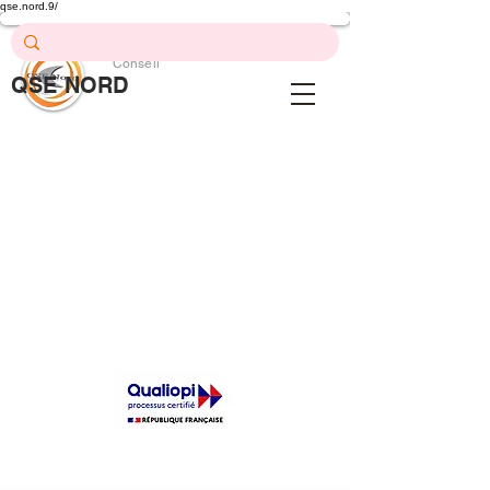
qse.nord.9/
Prévention .
Formation .
Conseil
QSE NORD
QSE Nord
En-tête 1
La certification qualité a été délivrée
au titre de la catégorie d'action