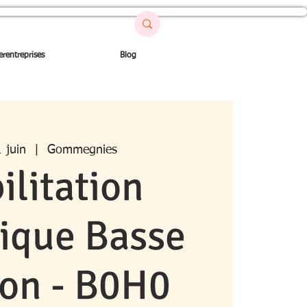
erentreprises
Blog
 juin
  |  
Gommegnies
ilitation
rique Basse
ion - B0H0