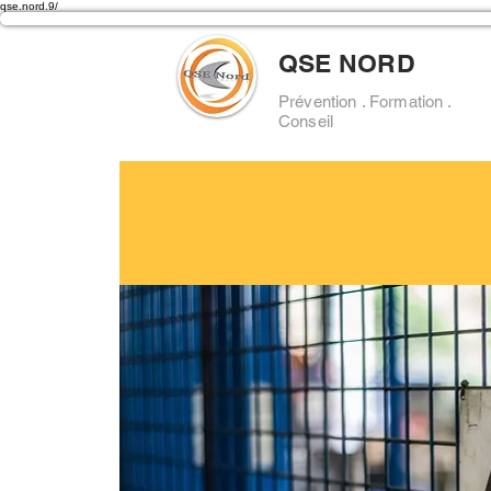
qse.nord.9/
QSE NORD
Prévention . Formation .
Conseil