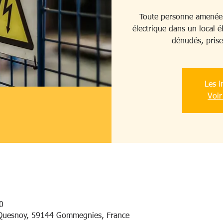
Toute personne amenée à
électrique dans un local é
dénudés, prise 
Les i
Voir
0
Quesnoy, 59144 Gommegnies, France