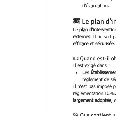
d’évacuation.
🚒 Le plan d’
Le 
plan d’interventio
externes
. Il ne sert
efficace et sécurisée
.
📜 Quand est-il ob
Il est exigé dans :
Les 
Établisseme
règlement de séc
Il n’est pas imposé p
réglementation ICPE.
largement adoptée
, 
🧩 Que contient u