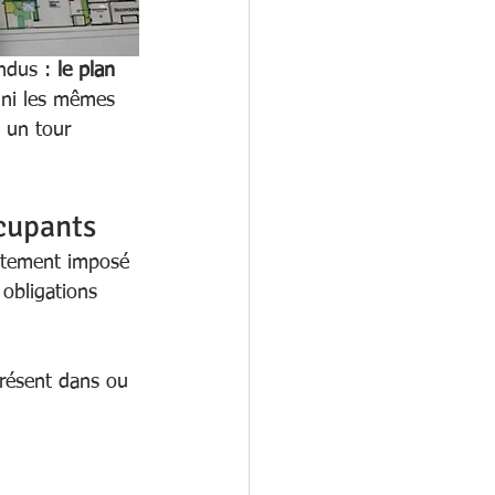
ndus : 
le plan 
, ni les mêmes 
i un tour 
ccupants
citement imposé 
 obligations 
résent dans ou 