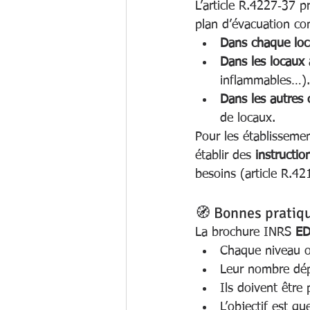
L’article R.4227‑37 p
plan d’évacuation co
Dans chaque loc
Dans les locaux à
inflammables…).
Dans les autres 
de locaux.
Pour les établisseme
établir des 
instructio
besoins (article R.42
🧭 Bonnes prati
La brochure INRS 
ED
Chaque niveau o
Leur nombre dép
Ils doivent être 
L’objectif est q