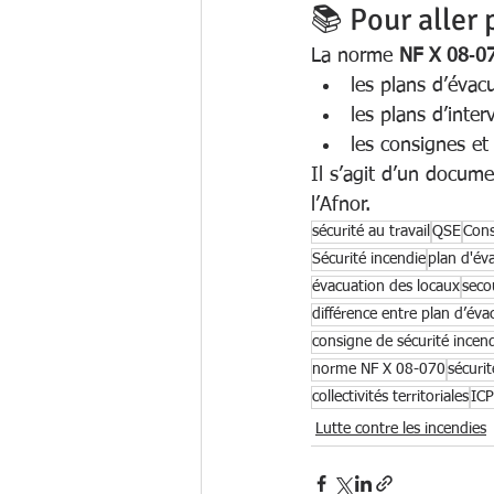
📚 Pour aller 
La norme 
NF X 08‑0
les plans d’évac
les plans d’inter
les consignes et 
Il s’agit d’un docume
l’Afnor.
sécurité au travail
QSE
Cons
Sécurité incendie
plan d'év
évacuation des locaux
seco
différence entre plan d’éva
consigne de sécurité incend
norme NF X 08-070
sécuri
collectivités territoriales
IC
Lutte contre les incendies