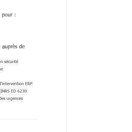
 pour :
e auprès de 
n sécurité
ge
d’intervention ERP
INRS ED 6230
des urgences