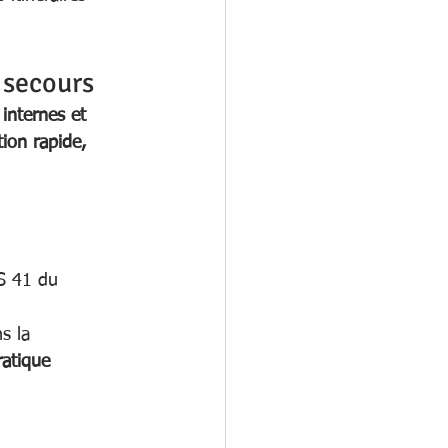
 secours
internes et 
tion rapide, 
S 41 du 
s la 
atique 