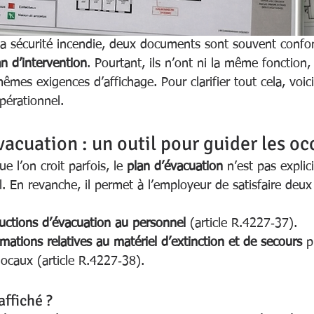
a sécurité incendie, deux documents sont souvent confo
an d’intervention
. Pourtant, ils n’ont ni la même fonction
mêmes exigences d’affichage. Pour clarifier tout cela, voic
pérationnel.
vacuation : un outil pour guider les o
 l’on croit parfois, le 
plan d’évacuation
 n’est pas expli
l. En revanche, il permet à l’employeur de satisfaire deux
ructions d’évacuation au personnel
 (article R.4227‑37).
rmations relatives au matériel d’extinction et de secours
 p
locaux (article R.4227‑38).
affiché ?