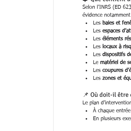
Selon l’INRS (ED 623
évidence notamment
Les 
baies et fen
Les 
espaces d’at
Les 
éléments rés
Les 
locaux à risq
Les 
dispositifs d
Le 
matériel de s
Les 
coupures d’é
Les 
zones et éq
📌 Où doit-il être
Le plan d’intervention
À chaque entrée
En plusieurs exe