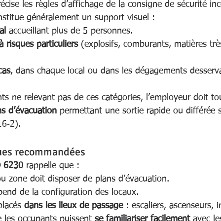
récise les règles d’affichage de la consigne de sécurité inc
nstitue généralement un support visuel :
al
 accueillant plus de 5 personnes.
 risques particuliers
 (explosifs, comburants, matières trè
cas
, dans chaque local ou dans les dégagements desserv
nts ne relevant pas de ces catégories, l’employeur doit 
ns d’évacuation
 permettant une sortie rapide ou différée s
16‑2).
ques recommandées
 6230
 rappelle que :
u zone doit disposer de plans d’évacuation.
end de la configuration des locaux.
placés 
dans les lieux de passage
 : escaliers, ascenseurs, 
ue les occupants puissent 
se familiariser facilement
 avec le