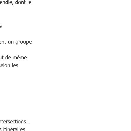
endie, dont le 
s 
ant un groupe 
tout de même 
elon les 
intersections…
s itinéraires 