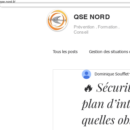
qse.nord.9/
QSE NORD
Prévention . Formation .
Conseil
Tous les posts
Gestion des situations
Dominique Soufflet
Secourisme
📋 DUERP
🚨
🔥 Sécuri
plan d’in
📚 Veille réglementaire
Agents 
quelles ob