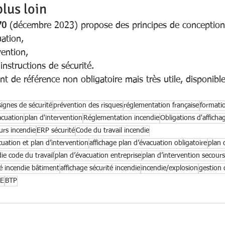
plus loin
70
 (décembre 2023) propose des principes de conception
uation,
vention,
instructions de sécurité.
nt de référence non obligatoire mais très utile, disponibl
ignes de sécurité
prévention des risques
réglementation française
formatio
acuation
plan d'intervention
Réglementation incendie
Obligations d'afficha
urs incendie
ERP sécurité
Code du travail incendie
cuation et plan d’intervention
affichage plan d’évacuation obligatoire
plan 
ie code du travail
plan d’évacuation entreprise
plan d’intervention secours
té incendie bâtiment
affichage sécurité incendie
incendie/explosion
gestion 
PE
BTP