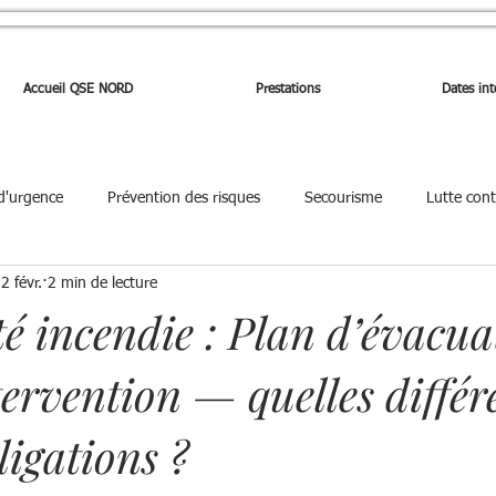
Accueil QSE NORD
Prestations
Dates int
 d'urgence
Prévention des risques
Secourisme
Lutte cont
2 févr.
2 min de lecture
 Gestion de crise
🏫 PPMS
🔒 Sûreté
👥 CSE et préventi
té incendie : Plan d’évacua
tervention — quelles différ
chimiques Dangereux
ligations ?