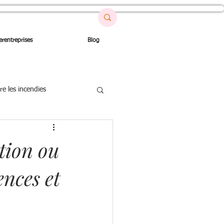
erentreprises
Blog
re les incendies
on
tion ou
ences et