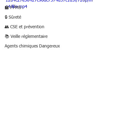
12b4c27e56427c90dc7374d37c1d3f/720p/m
p4/file.mp4
🏫 PPMS
🔒 Sûreté
👥 CSE et prévention
📚 Veille réglementaire
Agents chimiques Dangereux