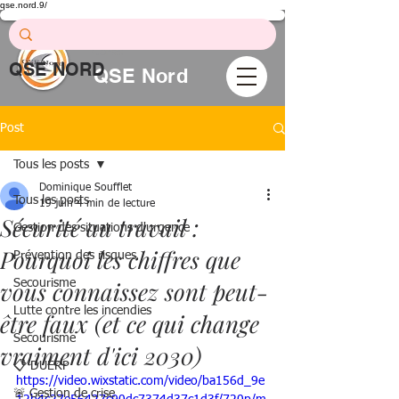
qse.nord.9/
Prévention .
Formation .
Conseil
QSE NORD
QSE Nord
Post
Tous les posts
Dominique Soufflet
Tous les posts
19 juin
4 min de lecture
Sécurité au travail :
Gestion des situations d'urgence
Pourquoi les chiffres que
Prévention des risques
vous connaissez sont peut-
Secourisme
Lutte contre les incendies
être faux (et ce qui change
Secourisme
vraiment d'ici 2030)
📋 DUERP
https://video.wixstatic.com/video/ba156d_9e
🚨 Gestion de crise