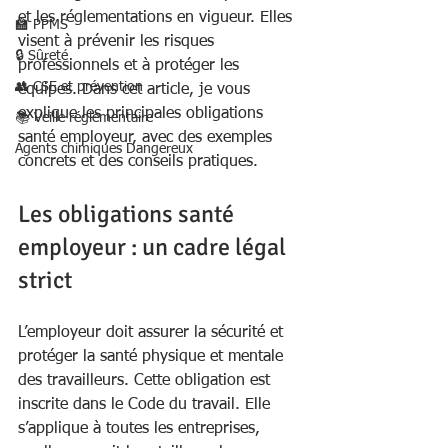
et les réglementations en vigueur. Elles 
🏫 PPMS
visent à prévenir les risques 
🔒 Sûreté
professionnels et à protéger les 
👥 CSE et prévention
équipes. Dans cet article, je vous 
explique les principales obligations 
📚 Veille réglementaire
santé employeur, avec des exemples 
Agents chimiques Dangereux
concrets et des conseils pratiques.
Les obligations santé 
employeur : un cadre légal 
strict
L’employeur doit assurer la sécurité et 
protéger la santé physique et mentale 
des travailleurs. Cette obligation est 
inscrite dans le Code du travail. Elle 
s’applique à toutes les entreprises, 