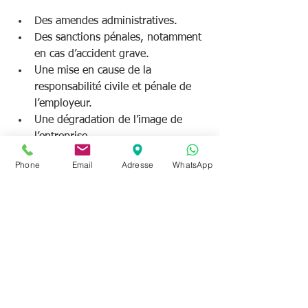
Des amendes administratives.
Des sanctions pénales, notamment 
en cas d’accident grave.
Une mise en cause de la 
responsabilité civile et pénale de 
l’employeur.
Une dégradation de l’image de 
l’entreprise.
Phone
Email
Adresse
WhatsApp
Il est donc essentiel de prendre ces 
obligations au sérieux. La prévention 
est toujours moins coûteuse que la 
réparation.
Vers une culture 
d’entreprise axée sur la 
sécurité