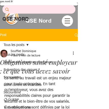
qse.nord.9/
Prévention .
Formation .
Conseil
QSE NORD
QSE Nord
Post
Tous les posts
Soufflet Dominique
Tous les posts
4 avr.
3 min de lecture
Obligations santé employeur
Gestion des situations d'urgence
: ce que vous devez savoir
Prévention des risques
Secourisme
La santé au travail est un enjeu majeur 
pour toute entreprise. En tant 
Lutte contre les incendies
qu’employeur, vous avez des 
Secourisme
responsabilités claires pour garantir la 
📋 DUERP
sécurité et le bien-être de vos salariés. 
Ces obligations sont définies par la loi 
🚨 Gestion de crise