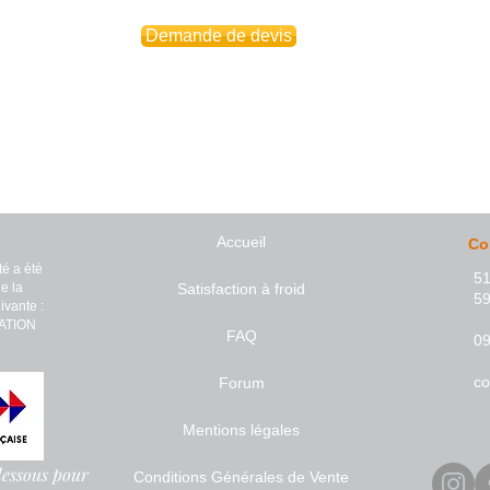
Demande de devis
Accueil
Co
té a été
51
de la
Satisfaction à froid
5
ivante :
ATION
FAQ
09
c
Forum
Mentions légales
-dessous pour
Conditions Générales de Vente