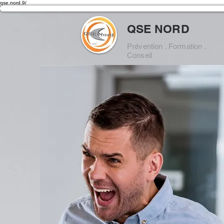
qse.nord.9/
QSE NORD
Prévention . Formation .
Conseil