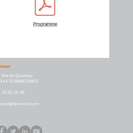
Programme
ntact
 Rte du Quesnoy
9144 GOMMEGNIES
.78.81.10.46
ontact@qsenord.com