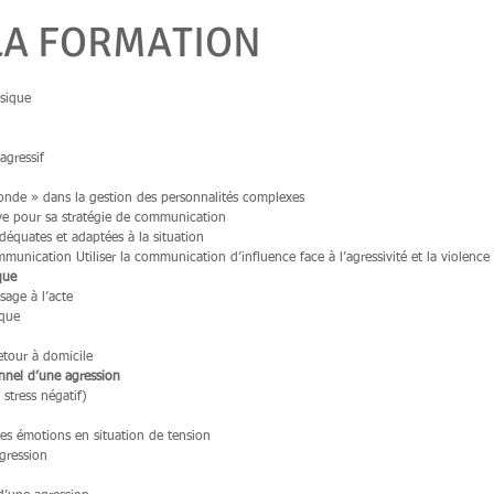
LA FORMATION
ysique
agressif
onde » dans la gestion des personnalités complexes
tive pour sa stratégie de communication
équates et adaptées à la situation
ication Utiliser la communication d’influence face à l’agressivité et la violence 
que
sage à l’acte
ique
etour à domicile
nnel d’une agression
 stress négatif)
des émotions en situation de tension
gression