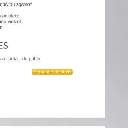
ndividu agressif
e complexe
idu violent
on
ES
 au contact du public
Demande de devis